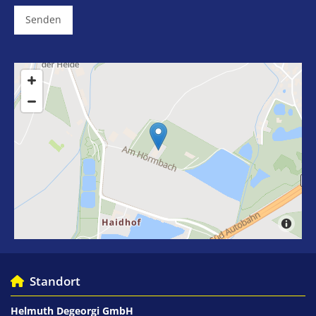
Standort

Helmuth Degeorgi GmbH