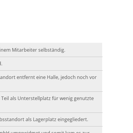
inem Mitarbeiter selbständig.
d.
andort entfernt eine Halle, jedoch noch vor
eil als Unterstellplatz für wenig genutzte
sstandort als Lagerplatz eingegliedert.
 GmbH umgewidmet und somit kam es zur