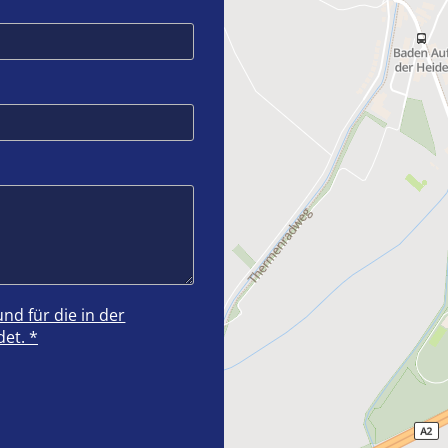
d für die in der
et. *