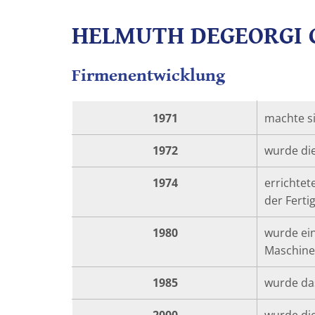
HELMUTH DEGEORGI G
Firmenentwicklung
1971
machte si
1972
wurde die
1974
errichtet
der Ferti
1980
wurde ein
Maschine
1985
wurde das
2000
wurde di